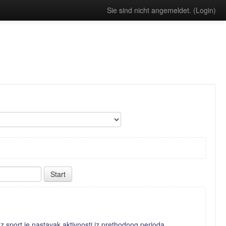
Sie sind nicht angemeldet. (
Login
)
z sport je nastavak aktivnosti iz prethodnog perioda.