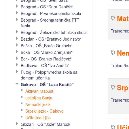
Beograd - OŠ "Sveti Sava"
Beograd - OŠ “Đura Daničić“
Beograd - Prva ekonomska škola
Mat
Beograd - Srednja tehnička PTT
škola
Trainer/in
Beograd - Železničko tehnička škola
Bezdan - OŠ "Bratstvo Jedinstvo"
Beška - OŠ „Braća Grulović“
Nem
Boka - OŠ "Žarko Zrenjanin"
Bor - OŠ "Branko Radičević"
Budisava - OŠ "Ivo Andrić"
Trainer/in
Futog - Poljoprivredna škola sa
domom učenika
Gakovo - OŠ "Laza Kostić"
Srp
Aktivan raspust
uciteljica Sanja
Trainer/in
Nemački jezik
Srpski jezik - Gakovo
Učiteljica Ljilja
Gložan - OŠ “Jozef Marčok-
Učit