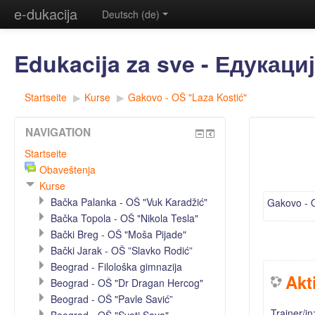
e-dukacija
Deutsch (de)
Edukacija za sve - Едукациј
Startseite
▶
Kurse
▶
Gakovo - OŠ "Laza Kostić"
NAVIGATION
Startseite
Obaveštenja
Kurse
Bačka Palanka - OŠ "Vuk Karadžić"
Gakovo - O
Bačka Topola - OŠ "Nikola Tesla"
Bački Breg - OŠ "Moša Pijade"
Bački Jarak - OŠ ”Slavko Rodić”
Beograd - Filološka gimnazija
Akt
Beograd - OŠ "Dr Dragan Hercog"
Beograd - OŠ "Pavle Savić”
Trainer/in