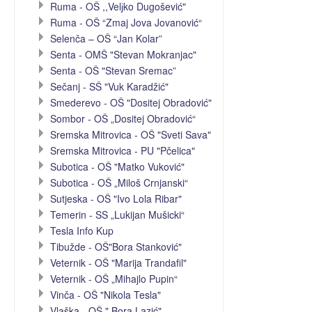
Ruma - OŠ ,,Velјko Dugošević"
Ruma - OŠ “Zmaj Jova Jovanović“
Selenča – OŠ “Jan Kolar”
Senta - OMŠ "Stevan Mokranjac"
Senta - OŠ "Stevan Sremac”
Sečanj - SŠ "Vuk Karadžić"
Smederevo - OŠ "Dositej Obradović"
Sombor - OŠ „Dositej Obradović“
Sremska Mitrovica - OŠ "Sveti Sava"
Sremska Mitrovica - PU "Pčelica"
Subotica - OŠ "Matko Vuković"
Subotica - OŠ „Miloš Crnjanski“
Sutjeska - OŠ "Ivo Lola Ribar"
Temerin - SS „Lukijan Mušicki“
Tesla Info Kup
Tibužde - OŠ"Bora Stanković"
Veternik - OŠ "Marija Trandafil"
Veternik - OŠ „Mihajlo Pupin“
Vinča - OŠ "Nikola Tesla"
Vlaška - OŠ " Bora Lazić"