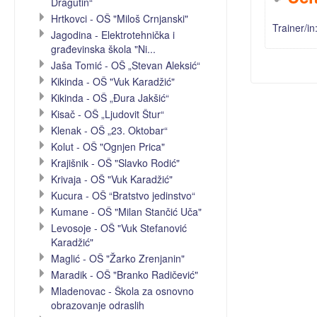
Dragutin“
Hrtkovci - OŠ "Miloš Crnjanski"
Trainer/in
Jagodina - Elektrotehnička i
građevinska škola "Ni...
Jaša Tomić - OŠ „Stevan Aleksić“
Kikinda - OŠ "Vuk Karadžić"
Kikinda - OŠ „Đura Jakšić“
Kisač - OŠ „Ljudovit Štur“
Klenak - OŠ „23. Oktobar“
Kolut - OŠ "Ognjen Prica"
Krajišnik - OŠ "Slavko Rodić"
Krivaja - OŠ "Vuk Karadžić"
Kucura - OŠ “Bratstvo jedinstvo“
Kumane - OŠ "Milan Stančić Uča"
Levosoje - OŠ "Vuk Stefanović
Karadžić"
Maglić - OŠ "Žarko Zrenjanin"
Maradik - OŠ "Branko Radičević"
Mladenovac - Škola za osnovno
obrazovanje odraslih