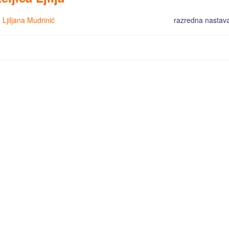
:
Ljiljana Mudrinić
razredna nastava