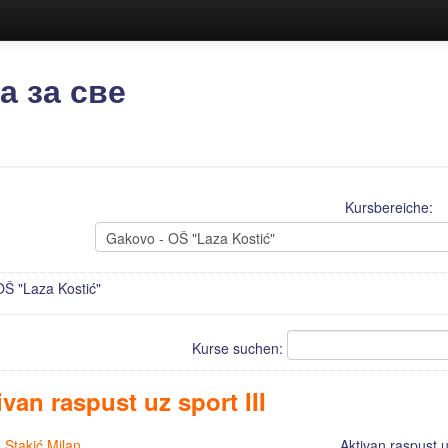
а за све
Kursbereiche:
Š "Laza Kostić"
Kurse suchen:
ivan raspust uz sport III
:
Stakić Milan
Aktivan raspust u