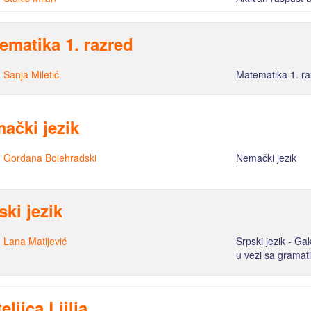
ematika 1. razred
:
Sanja Miletić
Matematika 1. r
ački jezik
:
Gordana Bolehradski
Nemački jezik
ski jezik
:
Lana Matijević
Srpski jezik - G
u vezi sa gramat
eljica Ljilja