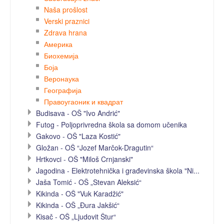
Naša prošlost
Verski praznici
Zdrava hrana
Америка
Биохемија
Боја
Веронаука
Географија
Правоугаоник и квадрат
Budisava - OŠ "Ivo Andrić"
Futog - Poljoprivredna škola sa domom učenika
Gakovo - OŠ "Laza Kostić"
Gložan - OŠ “Jozef Marčok-Dragutin“
Hrtkovci - OŠ "Miloš Crnjanski"
Jagodina - Elektrotehnička i građevinska škola "Ni...
Jaša Tomić - OŠ „Stevan Aleksić“
Kikinda - OŠ "Vuk Karadžić"
Kikinda - OŠ „Đura Jakšić“
Kisač - OŠ „Ljudovit Štur“