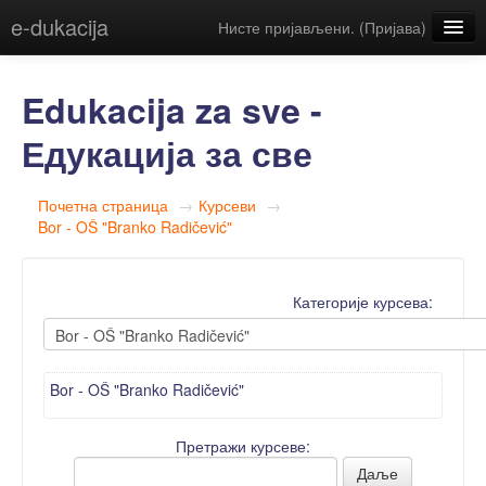
e-dukacija
Нисте пријављени. (
Пријава
)
Српски (sr_cr)
Edukacija za sve -
Едукација за све
Почетна страница
→
Курсеви
→
Bor - OŠ "Branko Radičević"
Категорије курсева:
Bor - OŠ "Branko Radičević"
Претражи курсеве: