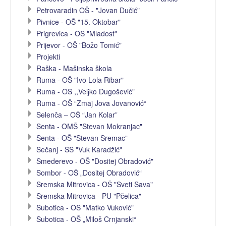
Petrovaradin OŠ - "Jovan Dučić"
Pivnice - OŠ "15. Oktobar"
Prigrevica - OŠ "Mladost"
Prijevor - OŠ "Božo Tomić"
Projekti
Raška - Mašinska škola
Ruma - OŠ "Ivo Lola Ribar"
Ruma - OŠ ,,Velјko Dugošević"
Ruma - OŠ “Zmaj Jova Jovanović“
Selenča – OŠ “Jan Kolar”
Senta - OMŠ "Stevan Mokranjac"
Senta - OŠ "Stevan Sremac”
Sečanj - SŠ "Vuk Karadžić"
Smederevo - OŠ "Dositej Obradović"
Sombor - OŠ „Dositej Obradović“
Sremska Mitrovica - OŠ "Sveti Sava"
Sremska Mitrovica - PU "Pčelica"
Subotica - OŠ "Matko Vuković"
Subotica - OŠ „Miloš Crnjanski“