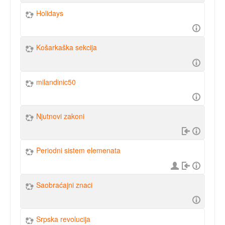
Holidays
Košarkaška sekcija
milandinic50
Njutnovi zakoni
Periodni sistem elemenata
Saobraćajni znaci
Srpska revolucija