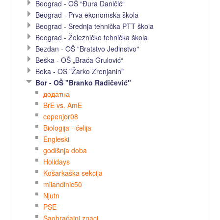
Beograd - OŠ “Đura Daničić“
Beograd - Prva ekonomska škola
Beograd - Srednja tehnička PTT škola
Beograd - Železničko tehnička škola
Bezdan - OŠ "Bratstvo Jedinstvo"
Beška - OŠ „Braća Grulović“
Boka - OŠ "Žarko Zrenjanin"
Bor - OŠ "Branko Radičević"
додатна
BrE vs. AmE
cepenjor08
Biologija - ćelija
Engleski
godišnja doba
Holidays
Košarkaška sekcija
milandinic50
Njutn
PSE
Saobraćajni znaci