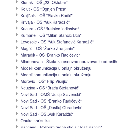
Klenak - OŠ „23. Oktobar“
Kolut - OŠ "Ognjen Prica"
Krajišnik - OŠ "Slavko Rodić"
Krivaja - OŠ "Vuk Karadžić"
Kucura - OŠ “Bratstvo jedinstvo“
Kumane - OŠ "Milan Stančić Uča"
Levosoje - OŠ "Vuk Stefanović Karadžić"
Maglić - OŠ "Žarko Zrenjanin"
Maradik - OŠ "Branko Radičević"
Mladenovac - Škola za osnovno obrazovanje odraslih
Modeli komunikacija u onlajn okruženju
Modeli komunikacija u onlajn okruženju
Morović - OŠ“ Filip Višnjić“
Neuzina - OŠ “Braća Stefanović”
Novi Sad - OMŠ ”Josip Slavenski”
Novi Sad - OŠ "Branko Radičević"
Novi Sad - OŠ „Dositej Obradović“
Novi Sad - OŠ „Vuk Karadžić“
Obuka korisnika
Pančevo - Poljoprivredna škola "Josif Pančić"