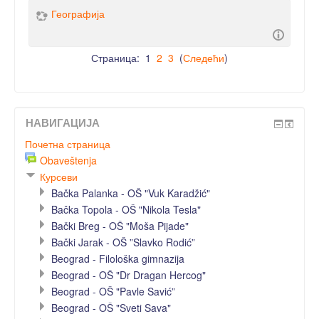
Географија
Страница:
1
2
3
(
Следећи
)
НАВИГАЦИЈА
Почетна страница
Obaveštenja
Курсеви
Bačka Palanka - OŠ "Vuk Karadžić"
Bačka Topola - OŠ "Nikola Tesla"
Bački Breg - OŠ "Moša Pijade"
Bački Jarak - OŠ ”Slavko Rodić”
Beograd - Filološka gimnazija
Beograd - OŠ "Dr Dragan Hercog"
Beograd - OŠ "Pavle Savić”
Beograd - OŠ "Sveti Sava"