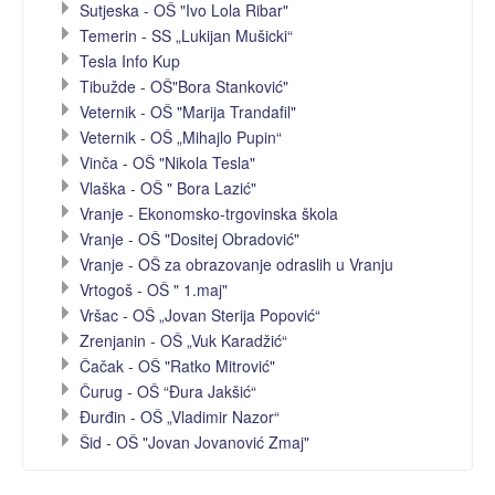
Sutjeska - OŠ "Ivo Lola Ribar"
Temerin - SS „Lukijan Mušicki“
Tesla Info Kup
Tibužde - OŠ"Bora Stanković"
Veternik - OŠ "Marija Trandafil"
Veternik - OŠ „Mihajlo Pupin“
Vinča - OŠ "Nikola Tesla"
Vlaška - OŠ " Bora Lazić"
Vranje - Ekonomsko-trgovinska škola
Vranje - OŠ "Dositej Obradović"
Vranje - OŠ za obrazovanje odraslih u Vranju
Vrtogoš - OŠ " 1.maj"
Vršac - OŠ „Jovan Sterija Popović“
Zrenjanin - OŠ „Vuk Karadžić“
Čačak - OŠ "Ratko Mitrović"
Čurug - OŠ “Đura Jakšić“
Đurđin - OŠ „Vladimir Nazor“
Šid - OŠ "Jovan Jovanović Zmaj"