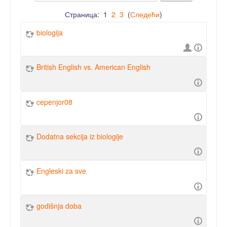
Страница:
1
2
3
(
Следећи
)
biologija
British English vs. American English
cepenjor08
Dodatna sekcija iz biologije
Engleski za sve
godišnja doba