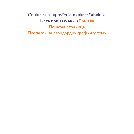
Centar za unapređenje nastave "Abakus"
Нисте пријављени. (
Пријава
)
Почетна страница
Прелазак на стандардну графичку тему